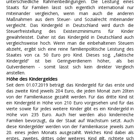
unterschiedliche Rahmenbedingungen. Die Leistung eines
Staats für Familien lässt sich eigentlich international nur
miteinander vergleichen, wenn man auch die anderen
Maßnahmen aus dem Steuer- und Sozialrecht miteinander
vergleicht. Das Kindergeld in Deutschland wird durch die
Steuerfreistellung des Existenzminimums für Kinder
gewährleistet. Daher ist das Kindergeld in Deutschland auch
vergleichsweise hoch. Wenn man die einbehaltenen Steuern
abzieht, ergibt sich eine reine familienpolitische Leistung des
Staates von ca. 50 Euro pro Kind. Dieses sog. „faktische
Kindergeld“ ist bei Geringverdienern höher, als bei
Gutverdienern - somit lässt sich kein direkter Vergleich
anstellen.
Höhe des Kindergeldes
Seit dem 01.07.2019 beträgt das Kindergeld für das erste und
das zweite Kind jeweils 204 Euro, die jeden Monat zum 20ten
von der Familienkasse gezahlt werden. Für das dritte Kind ist
ein Kindergeld in Höhe von 210 Euro vorgesehen und für das
vierte sowie für jedes weitere Kinder gibt es ein Kindergeld in
Höhe von 235 Euro. Auch hier werden also kinderreiche
Familien bevorzugt, da der Staat auf Wachstum setzt. Auch
diese Kindergelder werden von der Familienkasse jeweils zum
20. eines jeden Monats ausgezahlt. Welches Kind dabei als
erstes, zweites, drittes oder weiteres Kind gilt, richtete sich